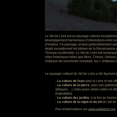
Le Val de Loire est un paysage culturel exceptionn
développement harmonieux d’interactions entre le
d’histoire. Ce paysage, et plus particulièrement s
degré exceptionnel les idéaux de la Renaissance et
l’Europe occidentale. Le Val de Loire est remarquab
villes historiques telles que Blois, Chinon, Orléan
châteaux de renommée mondiale, les « châteaux d
Le paysage culturel du Val de Loire a été façonné 
-
La culture de l’eau
avec la Loire et ses af
-
La culture de la pierre
, avec son patrimoi
abbayes,…), mais aussi urbain (villes et vil
troglodytes)
-
La culture des jardins
, à la fois au trave
-
La culture de la vigne et du vin
du Val de 
Plus d'informations sur
www.valdeloire.org