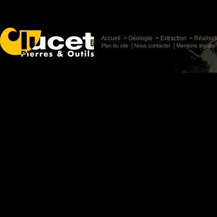
Accueil
>
Géologie
>
Extraction
>
Réalisat
|
|
Plan du site
Nous contacter
Mentions légales