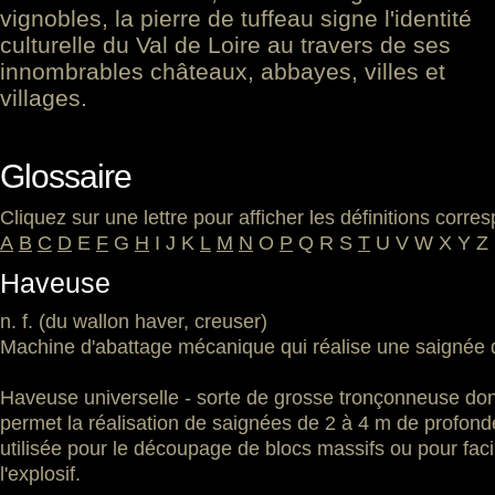
vignobles, la pierre de tuffeau signe l'identité
culturelle du Val de Loire au travers de ses
innombrables châteaux, abbayes, villes et
villages.
Glossaire
Cliquez sur une lettre pour afficher les définitions corr
A
B
C
D
E
F
G
H
I
J
K
L
M
N
O
P
Q
R
S
T
U
V
W
X
Y
Z
Haveuse
n. f. (du wallon haver, creuser)
Machine d'abattage mécanique qui réalise une saignée 
Haveuse universelle - sorte de grosse tronçonneuse don
permet la réalisation de saignées de 2 à 4 m de profonde
utilisée pour le découpage de blocs massifs ou pour facilit
l'explosif.